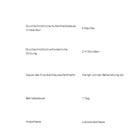
Durchschnittliche Aufenthaltsdauer
6 Nächte
in Istanbul
Durchschnittlich erforderliche
2-4 Stunden
Sitzung
Dauer des Krankenhausaufenthalts
Hängt von der Behandlung ab
Betriebsdauer
1 Tag
Anästhesie
Lokalanästhesie