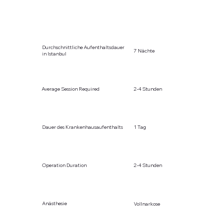
Durchschnittliche Aufenthaltsdauer
7 Nächte
in Istanbul
Average Session Required
2-4 Stunden
Dauer des Krankenhausaufenthalts
1 Tag
Operation Duration
2-4 Stunden
Anästhesie
Vollnarkose