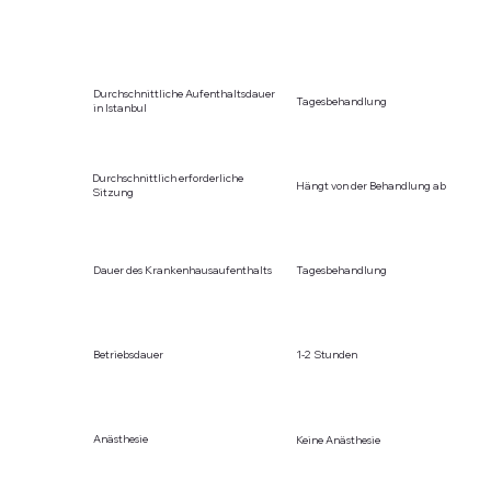
Durchschnittliche Aufenthaltsdauer
Tagesbehandlung
in Istanbul
Durchschnittlich erforderliche
Hängt von der Behandlung ab
Sitzung
Dauer des Krankenhausaufenthalts
Tagesbehandlung
Betriebsdauer
1-2 Stunden
Anästhesie
Keine Anästhesie